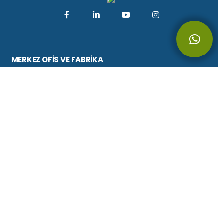
MERKEZ OFİS VE FABRİKA
Aşağıpınarbaşı Organize
Sanayi Bölgesi Mahallesi 521
Nolu Sokak No : 1/1 Selçuklu -
KONYA/TURKEY
+90 332 345 3399
444 0 624 (Yurtiçi aramalar
içindir)
+90 (332) 345 14 15
bilgi@buzcelik.com