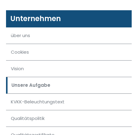
chevron_right
Unternehmen
Verflüssigungssätze
über uns
chevron_right
Verdampfer
Cookies
chevron_right
Kühlschränke aus
Vision
Kunststoff
Unsere Aufgabe
chevron_right
Vitrinenkühler
KVKK-Beleuchtungstext
Qualitätspolitik
Qualitätszertifikate